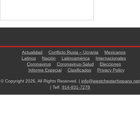
Actualidad
Conflicto Rusia – Ucrania
Mexicanos
Latinos
Nación
Latinoamérica
Internacionales
Coronavirus
Coronavirus-Salud
Elecciones
Informe Especial
Clasificados
Privacy Policy
© Copyright 2026, All Rights Reserved. |
info@westchesterhispano.net
| Telf.
914-831-7278