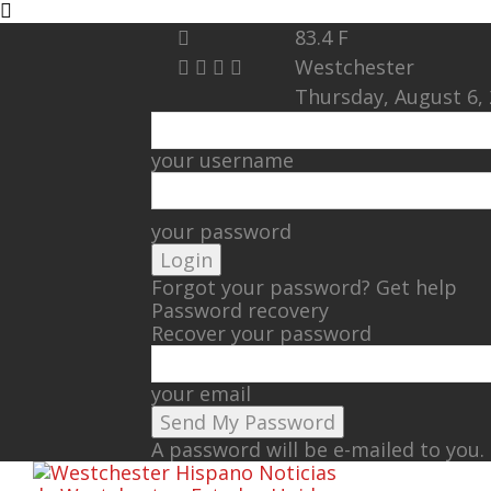
83.4
F
Westchester
Thursday, August 6,
your username
your password
Forgot your password? Get help
Password recovery
Recover your password
your email
A password will be e-mailed to you.
Noticias