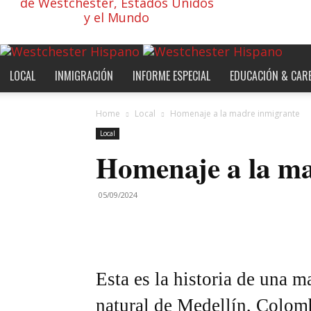
de Westchester, Estados Unidos
y el Mundo
LOCAL
INMIGRACIÓN
INFORME ESPECIAL
EDUCACIÓN & CAR
Home
Local
Homenaje a la madre inmigrante
Local
Homenaje a la ma
05/09/2024
Esta es la historia de una 
natural de Medellín, Colom