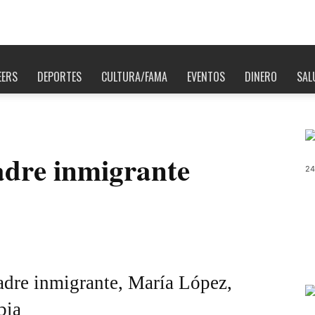
EERS
DEPORTES
CULTURA/FAMA
EVENTOS
DINERO
SAL
dre inmigrante
24
madre inmigrante, María López,
bia