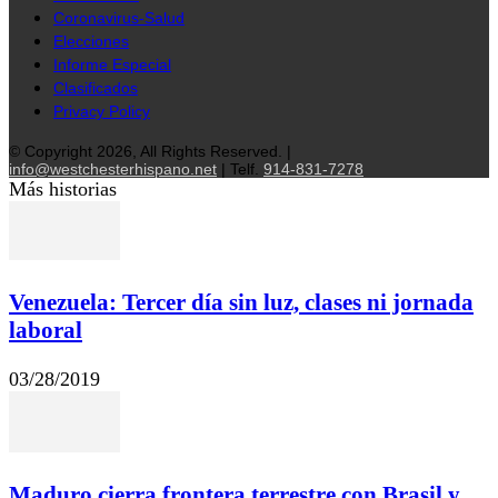
Coronavirus-Salud
Elecciones
Informe Especial
Clasificados
Privacy Policy
© Copyright 2026, All Rights Reserved. |
info@westchesterhispano.net
| Telf.
914-831-7278
Más historias
Venezuela: Tercer día sin luz, clases ni jornada
laboral
03/28/2019
Maduro cierra frontera terrestre con Brasil y