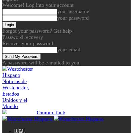
Welcome! Log into your account
your username
your password
Forgot your password? Get help
Password recovery
Recover your password
your email
A password will be e-mailed to you.
Noticias de
Westchester,
Estados
Unidos y el
Mundo
LOCAL