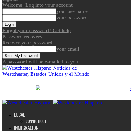
Welcome! Log into your account
your username
your password
Forgot your password? Get help
Password recovery
Recover your password
your email
A password will be e-mailed to you.
Noticias de
Westchester, Estados Unidos y el Mundo
LOCAL
CONNECTICUT
INMIGRACIÓN