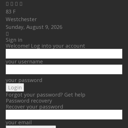
83
F
Westchester
Sunday, August 9, 2026
Sign in
Welcome! Log into your account
your username
your password
Forgot your password? Get help
Password recovery
Recover your password
your email