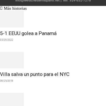
info@westchesterhispano.net
| Telf.
914-831-7278
Más historias
5-1 EEUU golea a Panamá
03/29/2022
Villa salva un punto para el NYC
08/25/2018