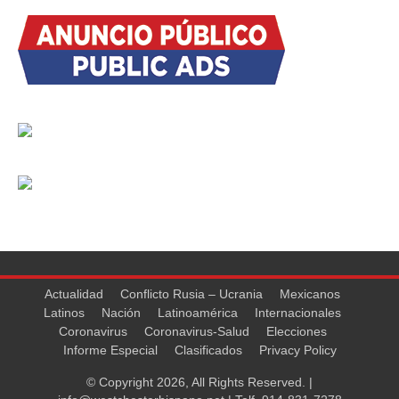
Actualidad
Conflicto Rusia – Ucrania
Mexicanos
Latinos
Nación
Latinoamérica
Internacionales
Coronavirus
Coronavirus-Salud
Elecciones
Informe Especial
Clasificados
Privacy Policy
© Copyright 2026, All Rights Reserved. |