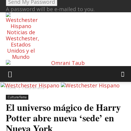
A password will be e-mailed to you.
Noticias de
Westchester,
Estados
Unidos y el
Mundo
Home
Cultura/Fama
Cultura/Fama
El universo mágico de Harry
Potter abre nueva ‘sede’ en
Nueva York