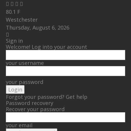
80.1
F
Westchester
Thursday, August 6, 2026
Sign in
Welcome! Log into your account
your username
your password
Forgot your password? Get help
Password recovery
Recover your password
your email