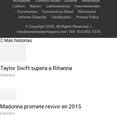
Actualidad
Conflicto Rusia – Ucrania
Mexicanos
Latinos
Nación
Latinoamérica
Internacionales
Coronavirus
Coronavirus-Salud
Elecciones
Informe Especial
Clasificados
Privacy Policy
© Copyright 2026, All Rights Reserved. |
info@westchesterhispano.net
| Telf.
914-831-7278
Más historias
Taylor Swift supera a Rihanna
10/08/2024
Madonna promete revivir en 2015
01/03/2015