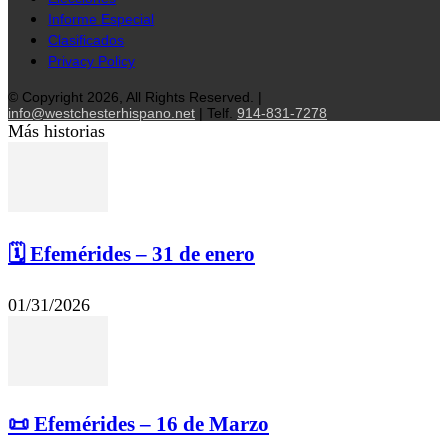
Informe Especial
Clasificados
Privacy Policy
© Copyright 2026, All Rights Reserved. |
info@westchesterhispano.net
| Telf.
914-831-7278
Más historias
🗓️ Efemérides – 31 de enero
01/31/2026
📜 Efemérides – 16 de Marzo