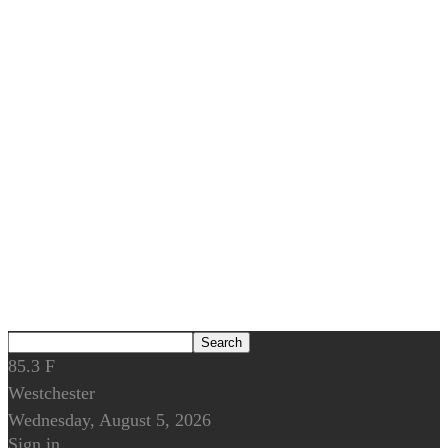
85.3
F
Westchester
Wednesday, August 5, 2026
Sign in