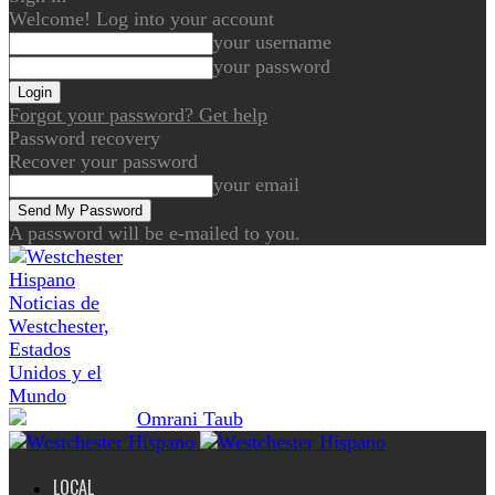
Welcome! Log into your account
your username
your password
Forgot your password? Get help
Password recovery
Recover your password
your email
A password will be e-mailed to you.
Noticias de
Westchester,
Estados
Unidos y el
Mundo
LOCAL