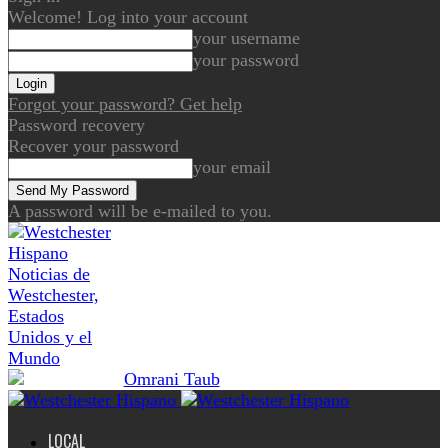
Welcome! Log into your account
your username
your password
Forgot your password? Get help
Password recovery
Recover your password
your email
A password will be e-mailed to you.
Noticias de
Westchester,
Estados
Unidos y el
Mundo
LOCAL