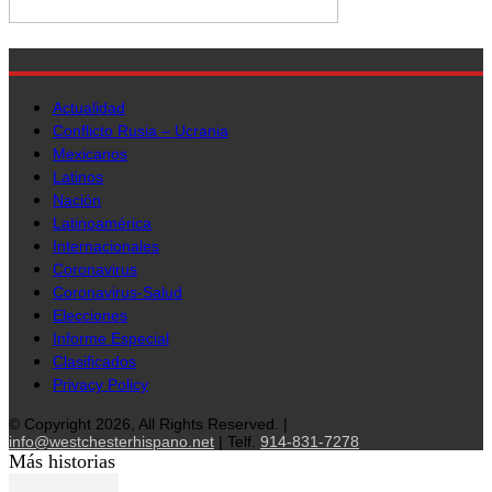
Actualidad
Conflicto Rusia – Ucrania
Mexicanos
Latinos
Nación
Latinoamérica
Internacionales
Coronavirus
Coronavirus-Salud
Elecciones
Informe Especial
Clasificados
Privacy Policy
© Copyright 2026, All Rights Reserved. |
info@westchesterhispano.net
| Telf.
914-831-7278
Más historias