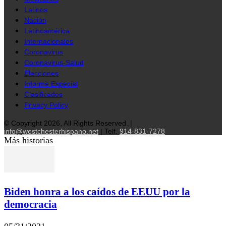
Latinos
Nación
Latinoamérica
Internacionales
Coronavirus
Coronavirus-Salud
Elecciones
Informe Especial
Clasificados
Privacy Policy
© Copyright 2026, All Rights Reserved. |
info@westchesterhispano.net
| Telf.
914-831-7278
Más historias
Biden honra a los caídos de EEUU por la
democracia