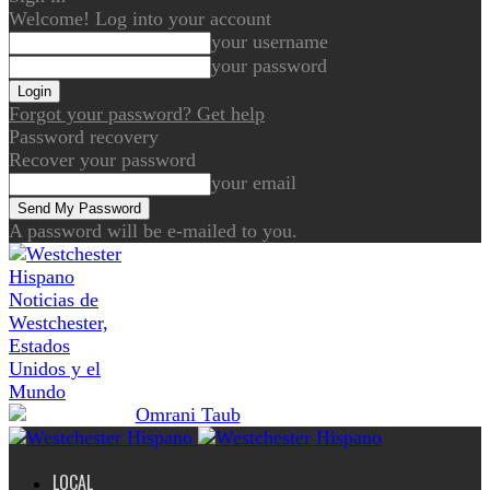
Welcome! Log into your account
your username
your password
Forgot your password? Get help
Password recovery
Recover your password
your email
A password will be e-mailed to you.
Noticias de
Westchester,
Estados
Unidos y el
Mundo
LOCAL