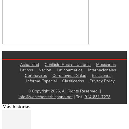
Actualidad
Conflicto Rusia – Ucrania
Mexicanos
Latinos
Nación
Latinoamérica
Internacionales
Coronavirus
Coronavirus-Salud
Elecciones
Informe Especial
Clasificados
Privacy Policy
© Copyright 2026, All Rights Reserved. |
info@westchesterhispano.net
| Telf.
914-831-7278
Más historias