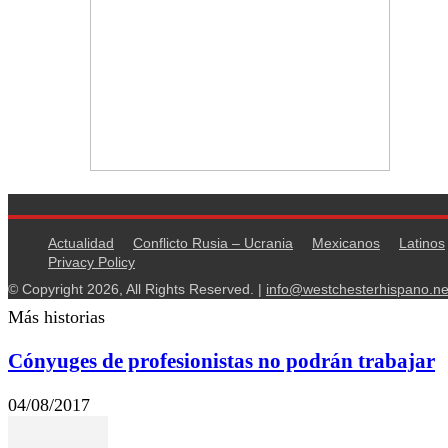
Actualidad
Conflicto Rusia – Ucrania
Mexicanos
Latinos
Privacy Policy
© Copyright 2026, All Rights Reserved. |
info@westchesterhispano.ne
Más historias
Cónyuges de profesionistas no podrán trabajar
04/08/2017