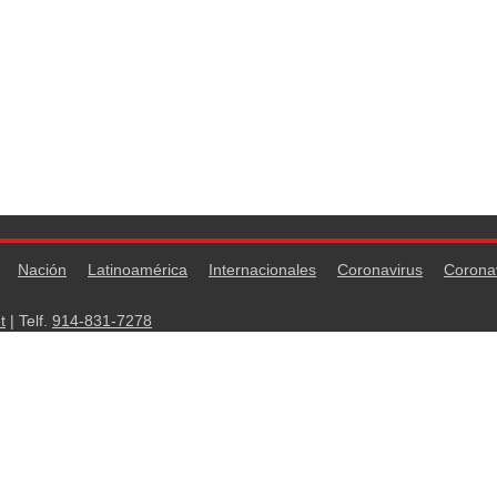
Nación
Latinoamérica
Internacionales
Coronavirus
Corona
t
| Telf.
914-831-7278