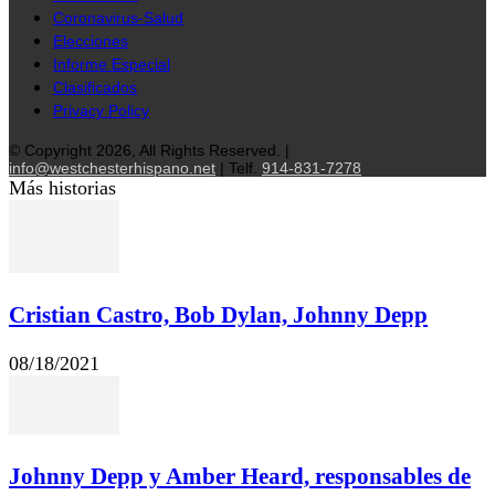
Coronavirus-Salud
Elecciones
Informe Especial
Clasificados
Privacy Policy
© Copyright 2026, All Rights Reserved. |
info@westchesterhispano.net
| Telf.
914-831-7278
Más historias
Cristian Castro, Bob Dylan, Johnny Depp
08/18/2021
Johnny Depp y Amber Heard, responsables de