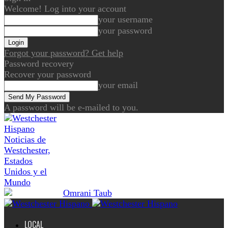
Welcome! Log into your account
your username
your password
Forgot your password? Get help
Password recovery
Recover your password
your email
A password will be e-mailed to you.
Noticias de
Westchester,
Estados
Unidos y el
Mundo
LOCAL