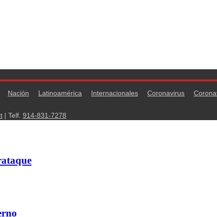
Nación
Latinoamérica
Internacionales
Coronavirus
Corona
t
| Telf.
914-831-7278
rataque
erno