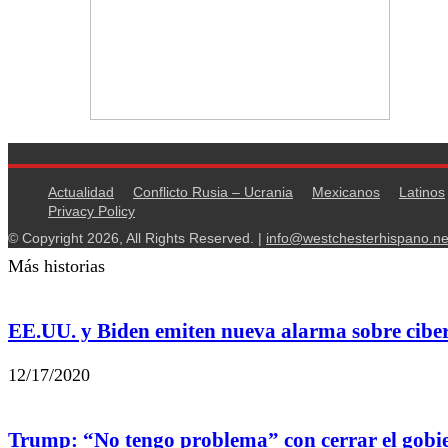
Actualidad
Conflicto Rusia – Ucrania
Mexicanos
Latinos
Privacy Policy
© Copyright 2026, All Rights Reserved. |
info@westchesterhispano.ne
Más historias
EE.UU. y Biden emiten nueva alarma sobre cibe
12/17/2020
Trump: “No tengo problema” con cerrar el gobi