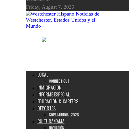
Friday, August 7, 2026
Noticias de
Westchester, Estados Unidos y el
Mundo
LOCAL
CONNECTICUT
INMIGRACIÓN
INFORME ESPECIAL
EDUCACIÓN & CAREERS
DEPORTES
COPA MUNDIAL 2026
CULTURA/FAMA
DIVERSIÓN