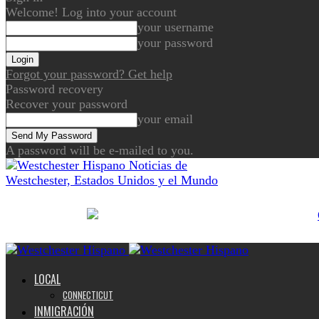
Welcome! Log into your account
your username
your password
Forgot your password? Get help
Password recovery
Recover your password
your email
A password will be e-mailed to you.
Noticias de
Westchester, Estados Unidos y el Mundo
LOCAL
CONNECTICUT
INMIGRACIÓN