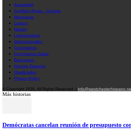
Actualidad
Conflicto Rusia – Ucrania
Mexicanos
Latinos
Nación
Latinoamérica
Internacionales
Coronavirus
Coronavirus-Salud
Elecciones
Informe Especial
Clasificados
Privacy Policy
© Copyright 2026, All Rights Reserved. |
info@westchesterhispano.ne
Más historias
Demócratas cancelan reunión de presupuesto c