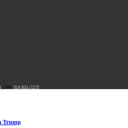
t
| Telf.
914-831-7278
on Trump