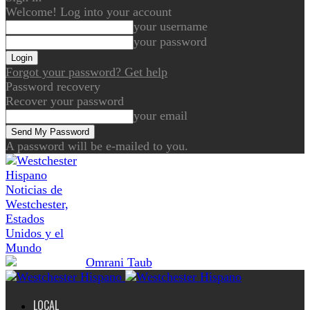
Welcome! Log into your account
your username
your password
Forgot your password? Get help
Password recovery
Recover your password
your email
A password will be e-mailed to you.
Noticias de
Westchester,
Estados
Unidos y el
Mundo
LOCAL