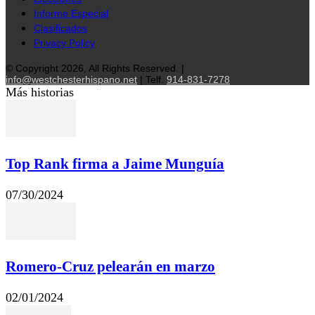
Informe Especial
Clasificados
Privacy Policy
© Copyright 2026, All Rights Reserved. |
info@westchesterhispano.net
| Telf.
914-831-7278
Más historias
Top Rank firma a Jaime Munguía
07/30/2024
Romero-Cruz pelearán en marzo
02/01/2024