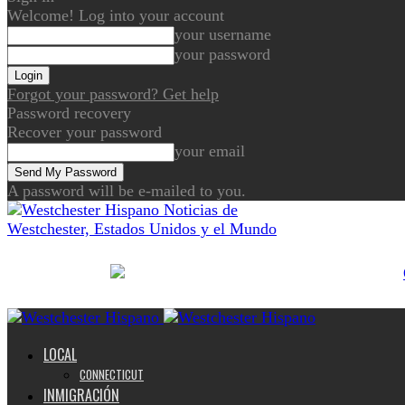
Welcome! Log into your account
your username
your password
Forgot your password? Get help
Password recovery
Recover your password
your email
A password will be e-mailed to you.
Noticias de
Westchester, Estados Unidos y el Mundo
LOCAL
CONNECTICUT
INMIGRACIÓN