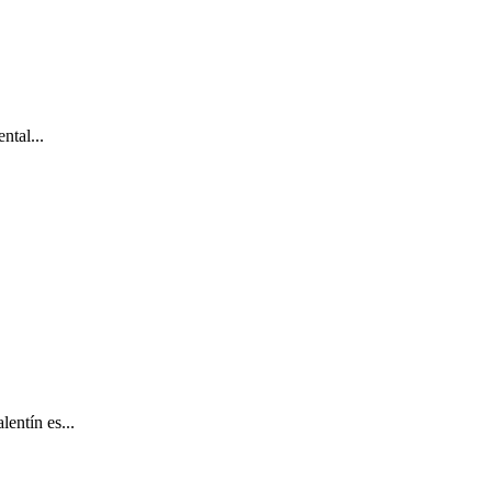
ntal...
entín es...