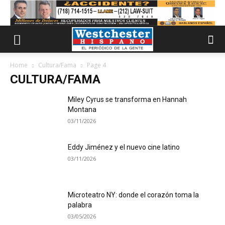
Home
Cultura/Fama
Page 4
CULTURA/FAMA
Miley Cyrus se transforma en Hannah
Montana
03/11/2026
Eddy Jiménez y el nuevo cine latino
03/11/2026
Microteatro NY: donde el corazón toma la
palabra
03/05/2026