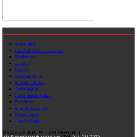
Actualidad
Conflicto Rusia – Ucrania
Mexicanos
Latinos
Nación
Latinoamérica
Internacionales
Coronavirus
Coronavirus-Salud
Elecciones
Informe Especial
Clasificados
Privacy Policy
© Copyright 2026, All Rights Reserved. |