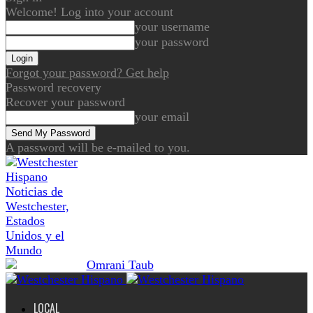
Welcome! Log into your account
your username
your password
Forgot your password? Get help
Password recovery
Recover your password
your email
A password will be e-mailed to you.
Noticias de
Westchester,
Estados
Unidos y el
Mundo
LOCAL