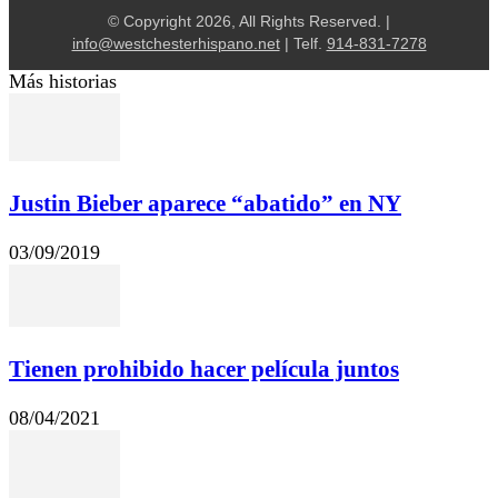
© Copyright 2026, All Rights Reserved. |
info@westchesterhispano.net
| Telf.
914-831-7278
Más historias
Justin Bieber aparece “abatido” en NY
03/09/2019
Tienen prohibido hacer película juntos
08/04/2021