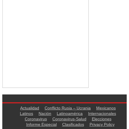
Actualidad
Conflicto Rusia – Ucrania
Mexicanos
Latinos
Nación
Latinoamérica
Internacionales
Coronavirus
Coronavirus-Salud
Elecciones
Informe Especial
Clasificados
Privacy Policy