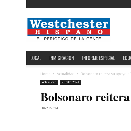
Noticias
de
Westchester,
Estados
Unidos
y
el
LOCAL
INMIGRACIÓN
INFORME ESPECIAL
EDU
Mundo
Home
Actualidad
Bolsonaro reitera su apoyo a
Actualidad
Rumbo 2024
Bolsonaro reiter
10/23/2024