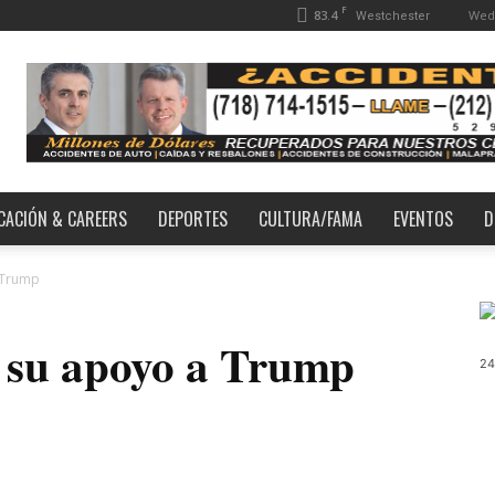
F
83.4
Wedn
Westchester
CACIÓN & CAREERS
DEPORTES
CULTURA/FAMA
EVENTOS
D
 Trump
a su apoyo a Trump
24