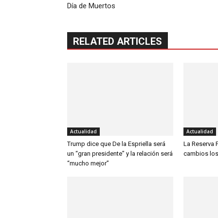
Día de Muertos
RELATED ARTICLES
Actualidad
Actualidad
Trump dice que De la Espriella será
La Reserva 
un “gran presidente” y la relación será
cambios los 
“mucho mejor”