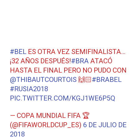
#BEL
ES OTRA VEZ SEMIFINALISTA…
¡32 AÑOS DESPUÉS!
#BRA
ATACÓ
HASTA EL FINAL PERO NO PUDO CON
@THIBAUTCOURTOIS
🙌🏻
#BRABEL
#RUSIA2018
PIC.TWITTER.COM/KGJ1WE6P5Q
— COPA MUNDIAL FIFA 🏆
(@FIFAWORLDCUP_ES)
6 DE JULIO DE
2018