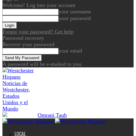
Welcome! Log into your account
your username
your password
Forgot your password? Get help
Password recovery
Recover your password
your email
A password will be e-mailed to you.
Noticias de
Westchester,
Estados
Unidos y el
Mundo
LOCAL