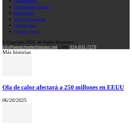
Coronavirus
Coronavirus-Salud
Elecciones
Informe Especial
Clasificados
Privacy Policy
© Copyright 2026, All Rights Reserved. |
info@westchesterhispano.net
| Telf.
914-831-7278
Más historias
Ola de calor afectará a 250 millones en EEUU
06/20/2025