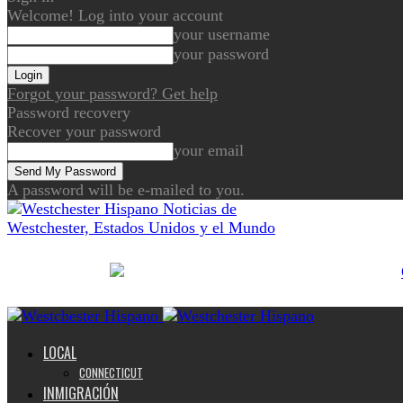
Welcome! Log into your account
your username
your password
Forgot your password? Get help
Password recovery
Recover your password
your email
A password will be e-mailed to you.
Noticias de
Westchester, Estados Unidos y el Mundo
LOCAL
CONNECTICUT
INMIGRACIÓN