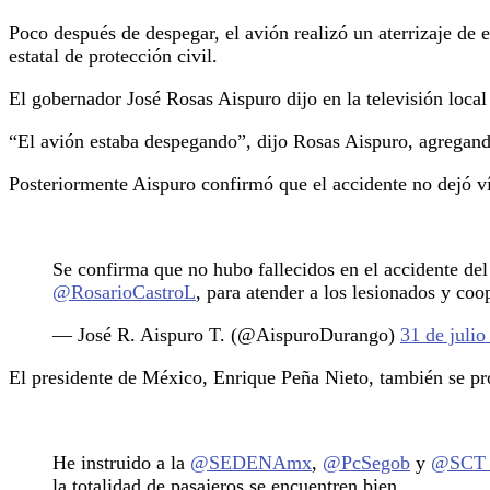
Poco después de despegar, el avión realizó un aterrizaje de 
estatal de protección civil.
El gobernador José Rosas Aispuro dijo en la televisión local
“El avión estaba despegando”, dijo Rosas Aispuro, agregando 
Posteriormente Aispuro confirmó que el accidente no dejó ví
Se confirma que no hubo fallecidos en el accidente de
@RosarioCastroL
, para atender a los lesionados y coo
— José R. Aispuro T. (@AispuroDurango)
31 de julio
El presidente de México, Enrique Peña Nieto, también se pr
He instruido a la
@SEDENAmx
,
@PcSegob
y
@SCT
la totalidad de pasajeros se encuentren bien.