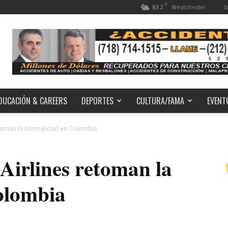
F
83.2
S
Westchester
DUCACIÓN & CAREERS
DEPORTES
CULTURA/FAMA
EVENT
etoman la normalidad en Colombia
Airlines retoman la
olombia