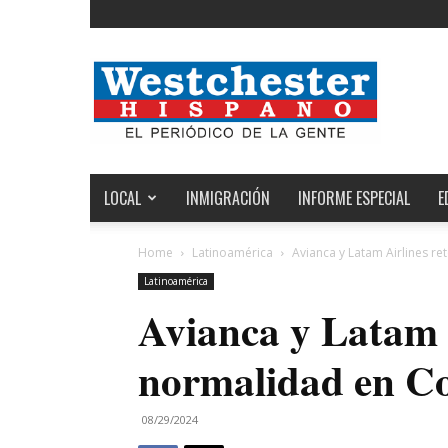
Noticias
de
Westchester,
Estados
Unidos
y
el
LOCAL
INMIGRACIÓN
INFORME ESPECIAL
E
Mundo
Home
Latinoamérica
Avianca y Latam Airlines r
Latinoamérica
Avianca y Latam 
normalidad en C
08/29/2024