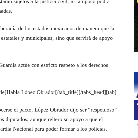
tarán sujetos a la justicia civil, ni tampoco podrá
madas.
oberanía de los estados mexicanos de manera que la
 estatales y municipales, sino que servirá de apoyo
uardia actúe con estricto respeto a los derechos
tle]Habla López Obrador[/tab_title][/tabs_head][tab]
ocerse el pacto, López Obrador dijo ser “respetuoso”
os diputados, aunque reiteró su apoyo a que el
ardia Nacional para poder formar a los policías.