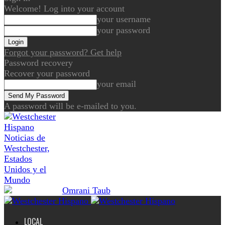
Welcome! Log into your account
your username
your password
Forgot your password? Get help
Password recovery
Recover your password
your email
A password will be e-mailed to you.
Noticias de
Westchester,
Estados
Unidos y el
Mundo
LOCAL