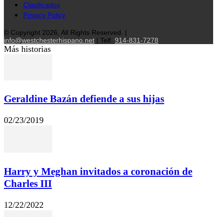
Clasificados
Privacy Policy
© Copyright 2026, All Rights Reserved. |
info@westchesterhispano.net
| Telf.
914-831-7278
Más historias
Geraldine Bazán defiende a sus hijas
02/23/2019
Harry y Meghan invitados a coronación de
Charles III
12/22/2022