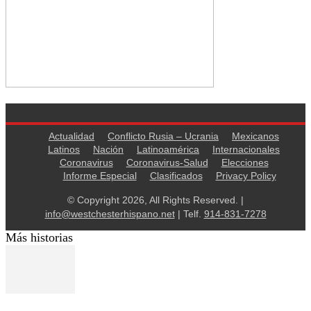
Actualidad
Conflicto Rusia – Ucrania
Mexicanos
Latinos
Nación
Latinoamérica
Internacionales
Coronavirus
Coronavirus-Salud
Elecciones
Informe Especial
Clasificados
Privacy Policy
© Copyright 2026, All Rights Reserved. |
info@westchesterhispano.net
| Telf.
914-831-7278
Más historias