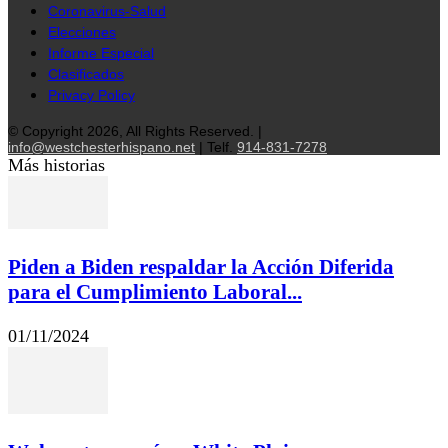
Coronavirus-Salud
Elecciones
Informe Especial
Clasificados
Privacy Policy
© Copyright 2026, All Rights Reserved. |
info@westchesterhispano.net
| Telf.
914-831-7278
Más historias
Piden a Biden respaldar la Acción Diferida
para el Cumplimiento Laboral...
01/11/2024