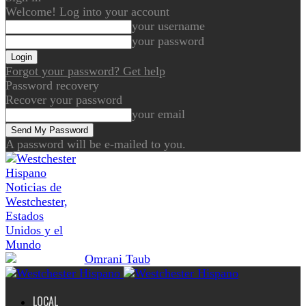
Welcome! Log into your account
your username
your password
Forgot your password? Get help
Password recovery
Recover your password
your email
A password will be e-mailed to you.
Noticias de
Westchester,
Estados
Unidos y el
Mundo
LOCAL