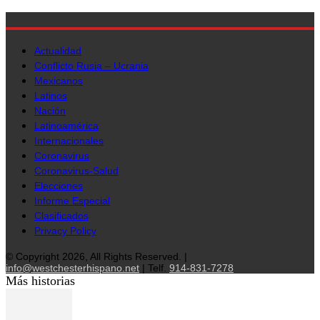
Actualidad
Conflicto Rusia – Ucrania
Mexicanos
Latinos
Nación
Latinoamérica
Internacionales
Coronavirus
Coronavirus-Salud
Elecciones
Informe Especial
Clasificados
Privacy Policy
© Copyright 2026, All Rights Reserved. |
info@westchesterhispano.net
| Telf.
914-831-7278
Más historias