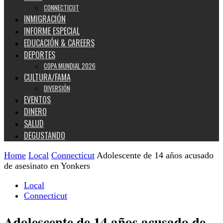
CONNECTICUT
INMIGRACIÓN
INFORME ESPECIAL
EDUCACIÓN & CAREERS
DEPORTES
COPA MUNDIAL 2026
CULTURA/FAMA
DIVERSIÓN
EVENTOS
DINERO
SALUD
DEGUSTANDO
Home
Local
Connecticut
Adolescente de 14 años acusado
de asesinato en Yonkers
Local
Connecticut
Adolescente de 14 años acusado de