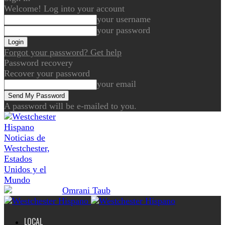
Welcome! Log into your account
your username
your password
Forgot your password? Get help
Password recovery
Recover your password
your email
A password will be e-mailed to you.
Noticias de
Westchester,
Estados
Unidos y el
Mundo
LOCAL