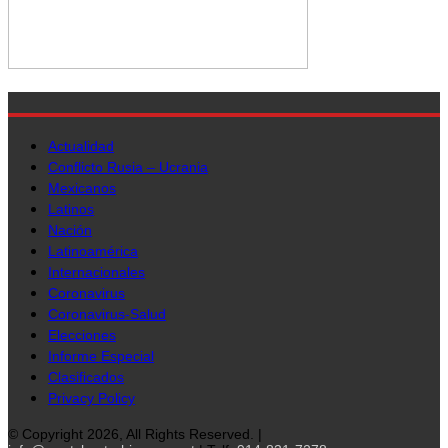
Actualidad
Conflicto Rusia – Ucrania
Mexicanos
Latinos
Nación
Latinoamérica
Internacionales
Coronavirus
Coronavirus-Salud
Elecciones
Informe Especial
Clasificados
Privacy Policy
© Copyright 2026, All Rights Reserved. |