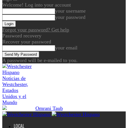
Welcome! Log into your account
your username
your password
Forgot your password? Get help
Password recovery
Recover your password
your email
A password will be e-mailed to you.
Noticias de
Westchester,
Estados
Unidos y el
Mundo
LOCAL