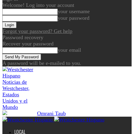
Welcome! Log into your account
your username
your password
Forgot your password? Get help
Password recovery
Recover your password
your email
A password will be e-mailed to you.
Noticias de
Westchester,
Estados
Unidos y el
Mundo
LOCAL