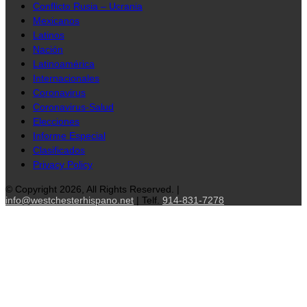
Conflicto Rusia – Ucrania
Mexicanos
Latinos
Nación
Latinoamérica
Internacionales
Coronavirus
Coronavirus-Salud
Elecciones
Informe Especial
Clasificados
Privacy Policy
© Copyright 2026, All Rights Reserved. |
info@westchesterhispano.net
| Telf.
914-831-7278