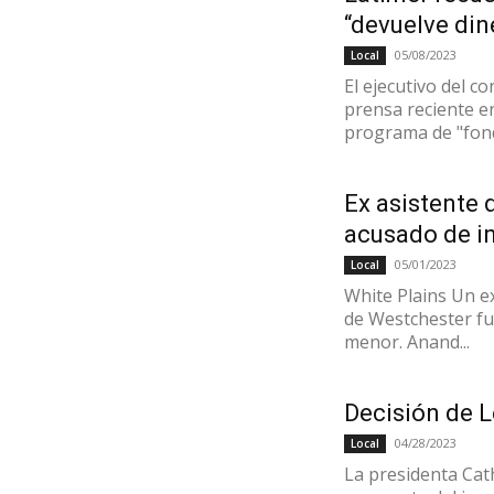
“devuelve dine
05/08/2023
Local
El ejecutivo del 
prensa reciente e
programa de "fond
Ex asistente 
acusado de in
05/01/2023
Local
White Plains Un e
de Westchester fu
menor. Anand...
Decisión de L
04/28/2023
Local
La presidenta Cat