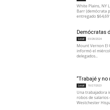
White Plains, NY 
Barr (demócrata p
entregado $64,691
Demócratas d
03/28/2024
Local
Mount Vernon El 
informó el miérco
delegados...
“Trabajé y n
10/27/2023
Local
Una trabajadora i
robos de salarios
Westchester Hispa