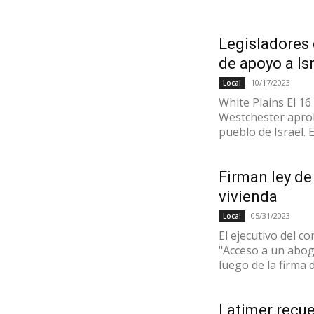
Legisladores
de apoyo a Is
10/17/2023
Local
White Plains El 16
Westchester apro
pueblo de Israel. Es
Firman ley de
vivienda
05/31/2023
Local
El ejecutivo del c
"Acceso a un abog
luego de la firma de
Latimer recu