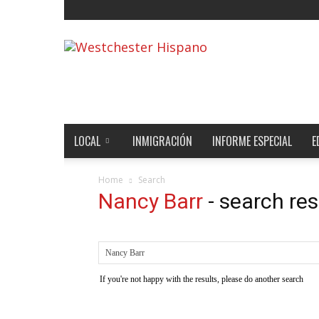
Noticias
de
Westchester,
Estados
Unidos
y
el
LOCAL
INMIGRACIÓN
INFORME ESPECIAL
E
Mundo
Home
Search
Nancy Barr
-
search res
If you're not happy with the results, please do another search