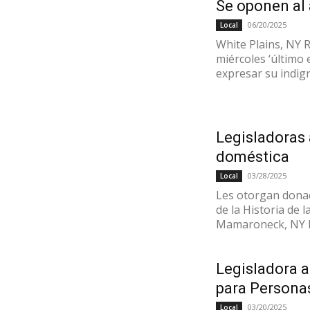
Se oponen al 
06/20/2025
Local
White Plains, NY 
miércoles ‘último 
expresar su indign
Legisladoras 
doméstica
03/28/2025
Local
Les otorgan donac
de la Historia de
Mamaroneck, NY La
Legisladora 
para Persona
03/20/2025
Local