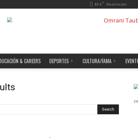
F
83.4
Westchester
DUCACIÓN & CAREERS
DEPORTES
CULTURA/FAMA
EVENT
ults
24