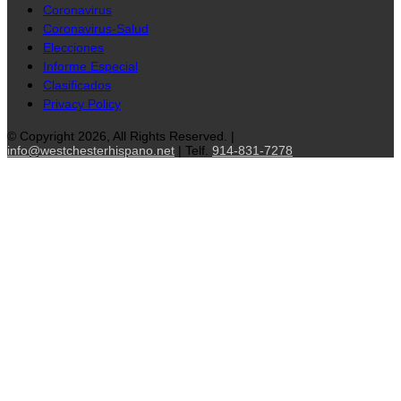
Coronavirus
Coronavirus-Salud
Elecciones
Informe Especial
Clasificados
Privacy Policy
© Copyright 2026, All Rights Reserved. |
info@westchesterhispano.net
| Telf.
914-831-7278