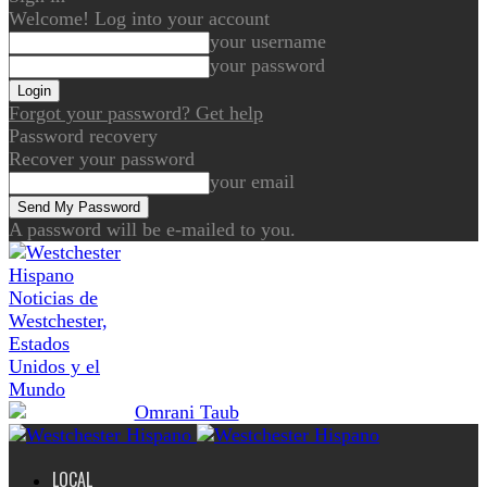
Welcome! Log into your account
your username
your password
Forgot your password? Get help
Password recovery
Recover your password
your email
A password will be e-mailed to you.
Noticias de
Westchester,
Estados
Unidos y el
Mundo
LOCAL