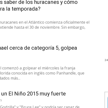
 saber de los huracanes y cómo
ara la temporada?
uracanes en el Atlántico comienza oficialmente el
extiende hasta el 30 de noviembre. Sin embargo,
el cerca de categoría 5, golpea
24
l comenzó a golpear el miércoles la franja
Florida conocida en inglés como Panhandle, que
dados más...
 un El Niño 2015 muy fuerte
15
odzilla" y "Bruce Lee" y podría ser capaz de