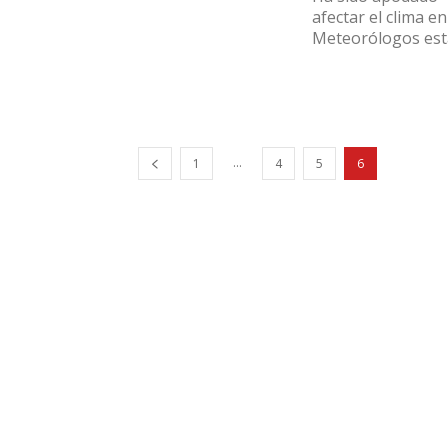
afectar el clima 
Meteorólogos est
...
1
4
5
6