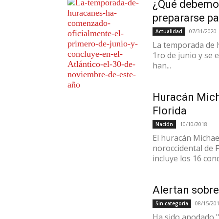
¿Qué debemos
prepararse p
07/31/2020
Actualidad
La temporada de h
1ro de junio y se 
han...
Huracán Micha
Florida
10/10/2018
Nación
El huracán Michae
noroccidental de 
incluye los 16 con
Alertan sobre
08/15/20
Sin categoría
Ha sido apodado "G