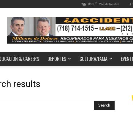
F
86.8
Th
Westchester
DUCACIÓN & CAREERS
DEPORTES
CULTURA/FAMA
EVENT
rch results