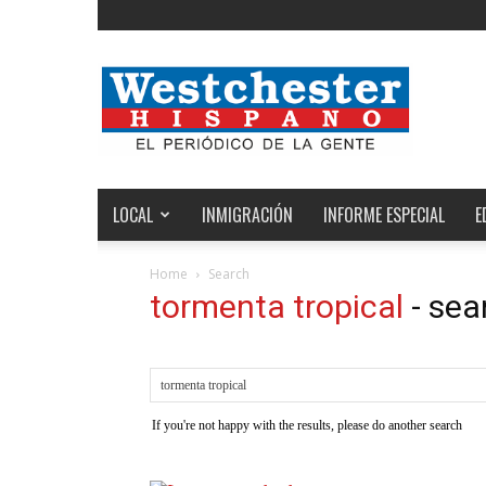
Noticias
de
Westchester,
Estados
Unidos
y
el
LOCAL
INMIGRACIÓN
INFORME ESPECIAL
E
Mundo
Home
Search
tormenta tropical
-
sea
If you're not happy with the results, please do another search