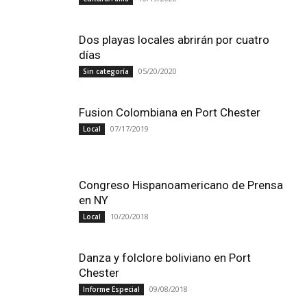
Dos playas locales abrirán por cuatro
días
05/20/2020
Sin categoría
Fusion Colombiana en Port Chester
07/17/2019
Local
Congreso Hispanoamericano de Prensa
en NY
10/20/2018
Local
Danza y folclore boliviano en Port
Chester
09/08/2018
Informe Especial