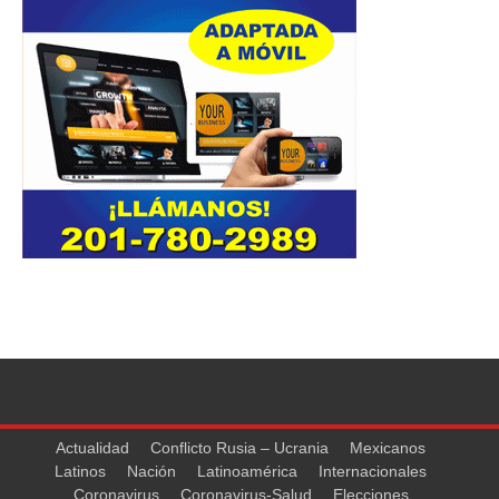
Actualidad
Conflicto Rusia – Ucrania
Mexicanos
Latinos
Nación
Latinoamérica
Internacionales
Coronavirus
Coronavirus-Salud
Elecciones