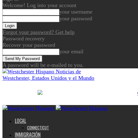
Welcome! Log into your account
your username
your password
Forgot your password? Get help
Password recovery
Recover your password
your email
A password will be e-mailed to you.
Noticias de
Westchester, Estados Unidos y el Mundo
LOCAL
CONNECTICUT
INMIGRACIÓN