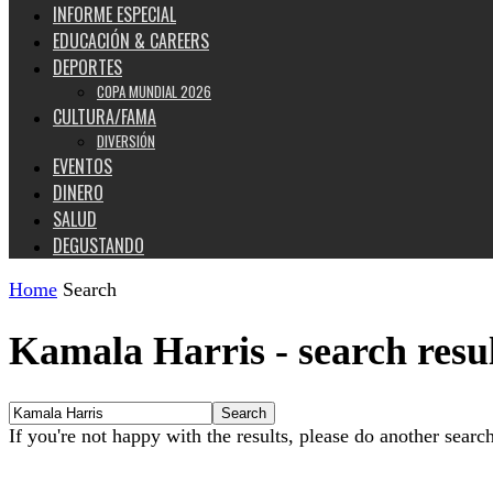
INFORME ESPECIAL
EDUCACIÓN & CAREERS
DEPORTES
COPA MUNDIAL 2026
CULTURA/FAMA
DIVERSIÓN
EVENTOS
DINERO
SALUD
DEGUSTANDO
Home
Search
Kamala Harris
-
search resu
If you're not happy with the results, please do another searc