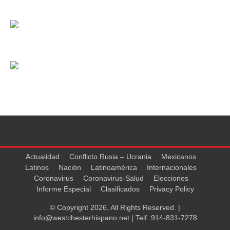
Actualidad
Conflicto Rusia – Ucrania
Mexicanos
Latinos
Nación
Latinoamérica
Internacionales
Coronavirus
Coronavirus-Salud
Elecciones
Informe Especial
Clasificados
Privacy Policy
© Copyright 2026, All Rights Reserved. |
info@westchesterhispano.net
| Telf.
914-831-7278