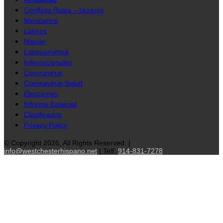
Conflicto Rusia – Ucrania
Mexicanos
Latinos
Nación
Latinoamérica
Internacionales
Coronavirus
Coronavirus-Salud
Elecciones
Informe Especial
Clasificados
Privacy Policy
© Copyright 2026, All Rights Reserved. |
info@westchesterhispano.net
| Telf.
914-831-7278