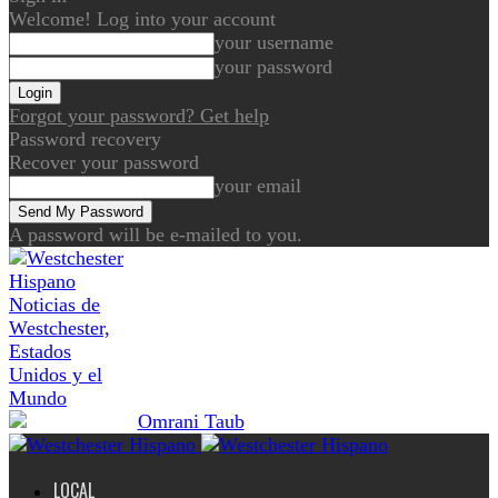
Welcome! Log into your account
your username
your password
Forgot your password? Get help
Password recovery
Recover your password
your email
A password will be e-mailed to you.
Noticias de
Westchester,
Estados
Unidos y el
Mundo
LOCAL