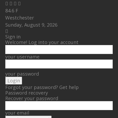
84.6
F
Westchester
Sunday, August 9, 2026
Sign in
Welcome! Log into your account
your username
your password
Forgot your password? Get help
Password recovery
Recover your password
your email