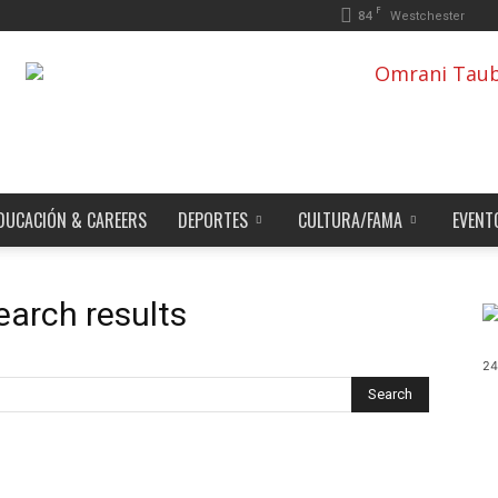
F
84
Westchester
DUCACIÓN & CAREERS
DEPORTES
CULTURA/FAMA
EVENT
earch results
24