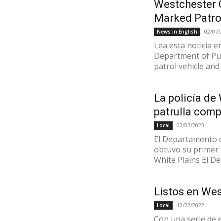
Westchester C
Marked Patro
02/07/
News in English
Lea esta noticia 
Department of Publ
patrol vehicle and 
La policía de
patrulla comp
02/07/2023
Local
El Departamento d
obtuvo su primer c
White Plains El D
Listos en Wes
12/22/2022
Local
Con una serie de e