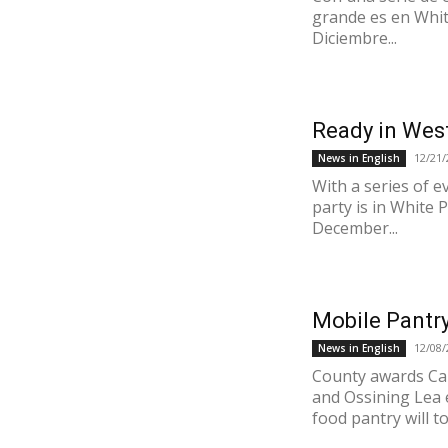
grande es en Whit
Diciembre...
Ready in Wes
12/21/
News in English
With a series of e
party is in White 
December...
Mobile Pantry
12/08/
News in English
County awards Car
and Ossining Lea 
food pantry will to