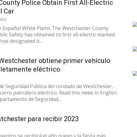
ounty Police Obtain First All-Electric
l Car
2023
en Español White Plains The Westchester County
ic Safety has obtained its first all-electric marked
has designated it...
 Westchester obtiene primer vehículo
letamente eléctrico
e Seguridad Pública del condado de Westchester,
arro patrullero eléctrico. Read this news in English
epartamento de Seguridad...
tchester para recibir 2023
ventos se recibirá el año nuevo y la fiesta más