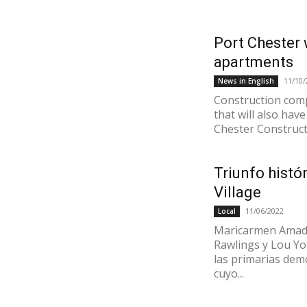
Port Chester 
apartments
11/10/
News in English
Construction comp
that will also hav
Chester Construct
Triunfo hist
Village
11/06/2022
Local
Maricarmen Amad
Rawlings y Lou You
las primarias dem
cuyo...