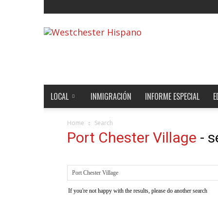
Noticias
de
Westchester,
Estados
Unidos
y
el
LOCAL
INMIGRACIÓN
INFORME ESPECIAL
E
Mundo
Home
Search
Port Chester Village
-
s
If you're not happy with the results, please do another search