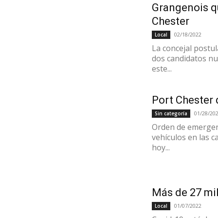
Grangenois q
Chester
02/18/2022
Local
La concejal postul
dos candidatos n
este...
Port Chester 
01/28/20
Sin categoría
Orden de emergenc
vehículos en las c
hoy...
Más de 27 mi
01/07/2022
Local