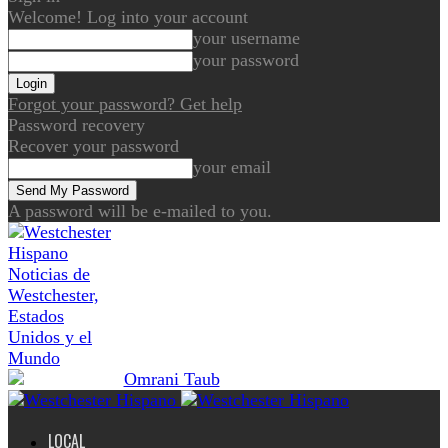
Welcome! Log into your account
your username
your password
Forgot your password? Get help
Password recovery
Recover your password
your email
A password will be e-mailed to you.
Noticias de
Westchester,
Estados
Unidos y el
Mundo
LOCAL