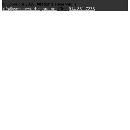
© Copyright 2026, All Rights Reserved. |
info@westchesterhispano.net
| Telf.
914-831-7278