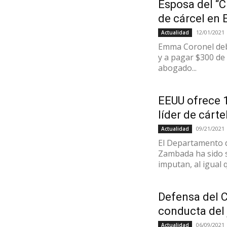
Esposa del “
de cárcel en 
12/01/2021
Actualidad
Emma Coronel debe
y a pagar $300 de 
abogado...
EEUU ofrece 1
líder de cártel
09/21/2021
Actualidad
El Departamento d
Zambada ha sido s
imputan, al igual q
Defensa del 
conducta del
06/09/2021
Actualidad