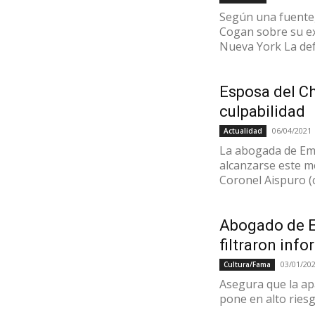
Según una fuente, 
Cogan sobre su exp
Nueva York La def
Esposa del C
culpabilidad
06/04/2021
Actualidad
La abogada de Em
alcanzarse este m
Coronel Aispuro (c),
Abogado de E
filtraron info
03/01/20
Cultura/Fama
Asegura que la a
pone en alto riesgo