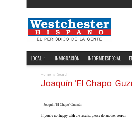
Noticias
de
Westchester,
Estados
Unidos
y
el
LOCAL
INMIGRACIÓN
INFORME ESPECIAL
E
Mundo
Home
Search
Joaquín 'El Chapo' Gu
If you're not happy with the results, please do another search