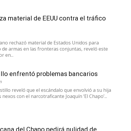
a material de EEUU contra el tráfico
ano rechazó material de Estados Unidos para
co de armas en las fronteras conjuntas, reveló este
r en...
illo enfrentó problemas bancarios
19
astillo reveló que el escándalo que envolvió a su hija
nexos con el narcotraficante Joaquín ‘El Chapo’...
cana del Chapo pedirá nulidad de