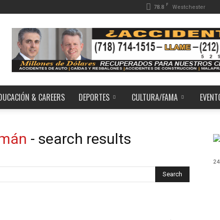
F
78.8
Westchester
DUCACIÓN & CAREERS
DEPORTES
CULTURA/FAMA
EVENT
zmán
-
search results
24