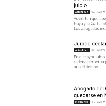
juicio
02/12/2019
Actualidad
Advierten que apel
Haya y la Corte I
Los abogados mexi
Jurado declar
02/12/2019
Actualidad
En el mayor juicio
cadena perpetua 
aun el tiempo...
Abogado del 
quedarse en 
01/12/2019
Mexicanos