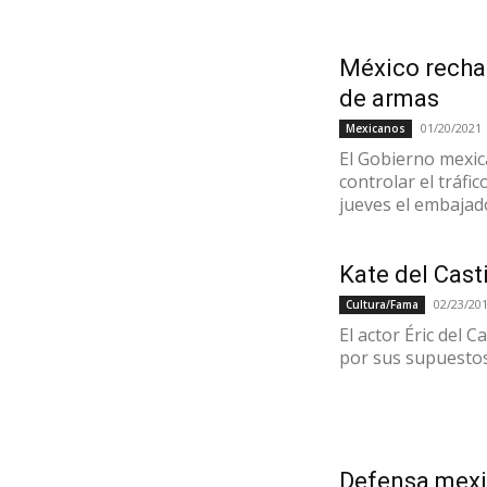
México rechaz
de armas
01/20/2021
Mexicanos
El Gobierno mexic
controlar el tráfi
jueves el embajado
Kate del Cast
02/23/20
Cultura/Fama
El actor Éric del C
por sus supuestos 
Defensa mexi