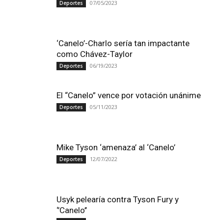
07/05/2023
Deportes
‘Canelo’-Charlo sería tan impactante
como Chávez-Taylor
06/19/2023
Deportes
El “Canelo” vence por votación unánime
05/11/2023
Deportes
Mike Tyson ‘amenaza’ al ‘Canelo’
12/07/2022
Deportes
Usyk pelearía contra Tyson Fury y
‘’Canelo’’