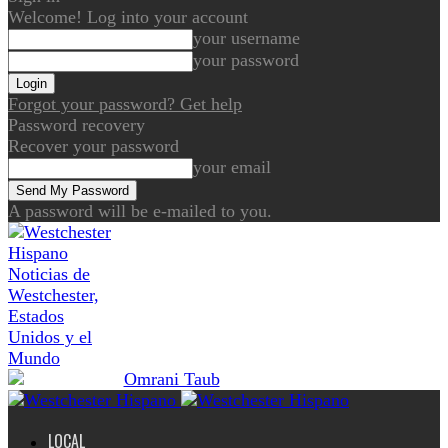
Welcome! Log into your account
your username
your password
Forgot your password? Get help
Password recovery
Recover your password
your email
A password will be e-mailed to you.
Noticias de
Westchester,
Estados
Unidos y el
Mundo
LOCAL