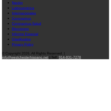
Nación
Latinoamérica
Internacionales
Coronavirus
Coronavirus-Salud
Elecciones
Informe Especial
Clasificados
Privacy Policy
© Copyright 2026, All Rights Reserved. |
info@westchesterhispano.net
| Telf.
914-831-7278