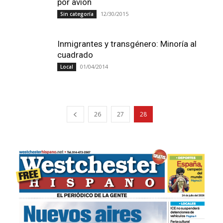
por avión
12/30/2015
Sin categoría
Inmigrantes y transgénero: Minoría al
cuadrado
01/04/2014
Local
26
27
28