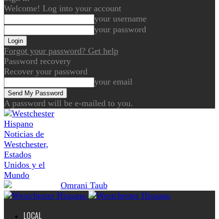
Welcome! Log into your account
your username
your password
Forgot your password? Get help
Password recovery
Recover your password
your email
A password will be e-mailed to you.
Noticias de
Westchester,
Estados
Unidos y el
Mundo
LOCAL