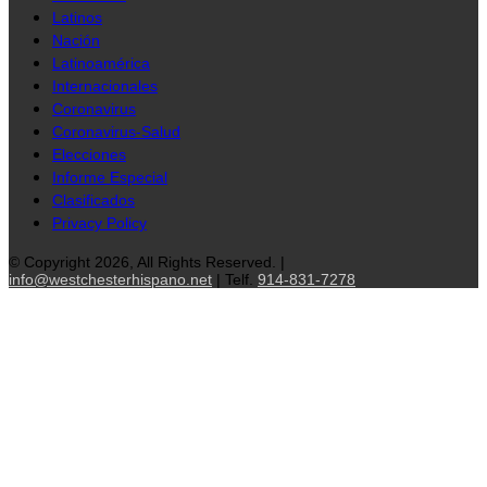
Latinos
Nación
Latinoamérica
Internacionales
Coronavirus
Coronavirus-Salud
Elecciones
Informe Especial
Clasificados
Privacy Policy
© Copyright 2026, All Rights Reserved. |
info@westchesterhispano.net
| Telf.
914-831-7278