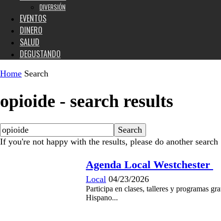
DIVERSIÓN
EVENTOS
DINERO
SALUD
DEGUSTANDO
Home
Search
opioide
-
search results
If you're not happy with the results, please do another search
Agenda Local Westchester
Local
04/23/2026
Participa en clases, talleres y programas 
Hispano...