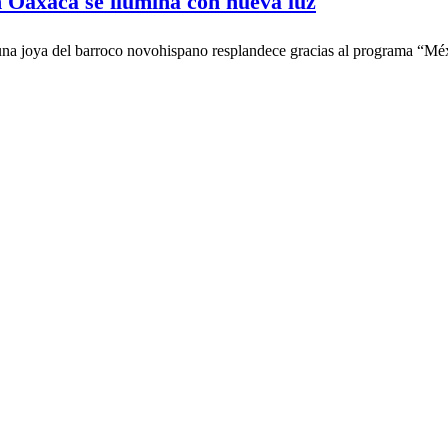
 Oaxaca se ilumina con nueva luz
a joya del barroco novohispano resplandece gracias al programa “Méx