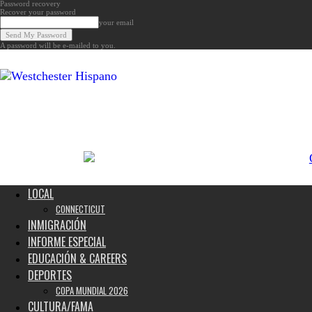
Password recovery
Recover your password
your email
A password will be e-mailed to you.
Noticias
de
Westchester,
Estados
Unidos
y
el
Mundo
LOCAL
CONNECTICUT
INMIGRACIÓN
INFORME ESPECIAL
EDUCACIÓN & CAREERS
DEPORTES
COPA MUNDIAL 2026
CULTURA/FAMA