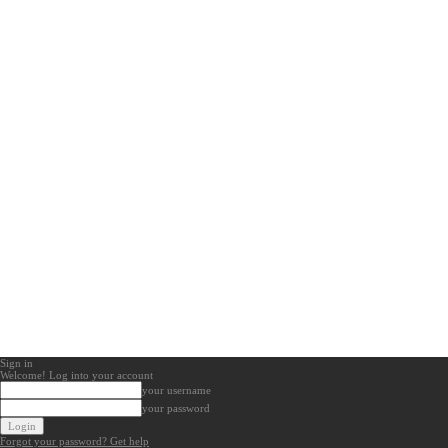
Sign in
Welcome! Log into your account
your username
your password
Forgot your password? Get help