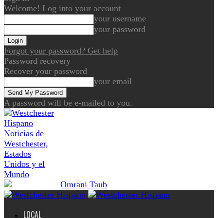
Welcome! Log into your account
your username
your password
Forgot your password? Get help
Password recovery
Recover your password
your email
A password will be e-mailed to you.
Noticias de
Westchester,
Estados
Unidos y el
Mundo
LOCAL