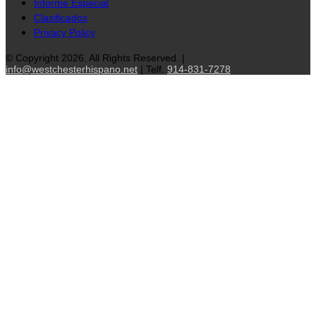
Informe Especial
Clasificados
Privacy Policy
© Copyright 2026, All Rights Reserved. |
info@westchesterhispano.net
| Telf.
914-831-7278