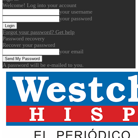
Welcome! Log into your account
your username
your password
Forgot your password? Get help
Password recovery
Recover your password
your email
A password will be e-mailed to you.