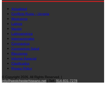
Actualidad
Conflicto Rusia – Ucrania
Mexicanos
Latinos
Nación
Latinoamérica
Internacionales
Coronavirus
Coronavirus-Salud
Elecciones
Informe Especial
Clasificados
Privacy Policy
© Copyright 2026, All Rights Reserved. |
info@westchesterhispano.net
| Telf.
914-831-7278